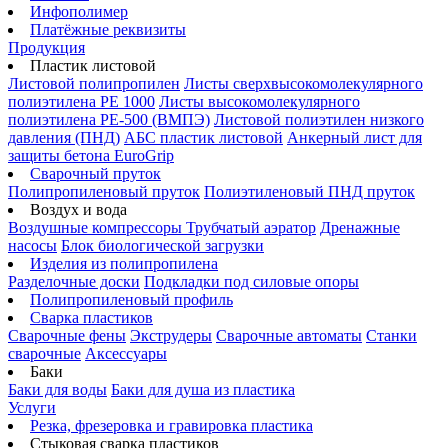
Инфополимер
Платёжные реквизиты
Продукция
Пластик листовой
Листовой полипропилен
Листы сверхвысокомолекулярного
полиэтилена PE 1000
Листы высокомолекулярного
полиэтилена РЕ-500 (ВМПЭ)
Листовой полиэтилен низкого
давления (ПНД)
АБС пластик листовой
Анкерный лист для
защиты бетона EuroGrip
Сварочный пруток
Полипропиленовый пруток
Полиэтиленовый ПНД пруток
Воздух и вода
Воздушные компрессоры
Трубчатый аэратор
Дренажные
насосы
Блок биологической загрузки
Изделия из полипропилена
Разделочные доски
Подкладки под силовые опоры
Полипропиленовый профиль
Сварка пластиков
Сварочные фены
Экструдеры
Сварочные автоматы
Станки
сварочные
Аксессуары
Баки
Баки для воды
Баки для душа из пластика
Услуги
Резка, фрезеровка и гравировка пластика
Стыковая сварка пластиков