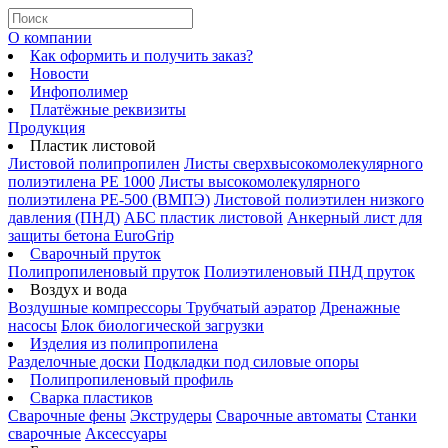
О компании
Как оформить и получить заказ?
Новости
Инфополимер
Платёжные реквизиты
Продукция
Пластик листовой
Листовой полипропилен
Листы сверхвысокомолекулярного
полиэтилена PE 1000
Листы высокомолекулярного
полиэтилена РЕ-500 (ВМПЭ)
Листовой полиэтилен низкого
давления (ПНД)
АБС пластик листовой
Анкерный лист для
защиты бетона EuroGrip
Сварочный пруток
Полипропиленовый пруток
Полиэтиленовый ПНД пруток
Воздух и вода
Воздушные компрессоры
Трубчатый аэратор
Дренажные
насосы
Блок биологической загрузки
Изделия из полипропилена
Разделочные доски
Подкладки под силовые опоры
Полипропиленовый профиль
Сварка пластиков
Сварочные фены
Экструдеры
Сварочные автоматы
Станки
сварочные
Аксессуары