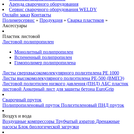
Аренда сварочного оборудования
Сервис сварочного оборудования WELDY
Онлайн заказ
Контакты
Полимерсервис
»
Продукция
»
Сварка пластиков
»
Аксессуары
Пластик листовой
Листовой полипропилен
Монолитный полипропилен
Вспененный полипропилен
Гомополимер полипропилена
Листы сверхвысокомолекулярного полиэтилена PE 1000
Листы высокомолекулярного полиэтилена РЕ-500 (ВМПЭ)
Листовой полиэтилен низкого давления (ПНД)
АБС пластик
листовой
Анкерный лист для защиты бетона EuroGrip
Сварочный пруток
Полипропиленовый пруток
Полиэтиленовый ПНД пруток
Воздух и вода
Воздушные компрессоры
Трубчатый аэратор
Дренажные
насосы
Блок биологической загрузки