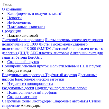
О компании
Как оформить и получить заказ?
Новости
Инфополимер
Платёжные реквизиты
Продукция
Пластик листовой
Листовой полипропилен
Листы сверхвысокомолекулярного
полиэтилена PE 1000
Листы высокомолекулярного
полиэтилена РЕ-500 (ВМПЭ)
Листовой полиэтилен низкого
давления (ПНД)
АБС пластик листовой
Анкерный лист для
защиты бетона EuroGrip
Сварочный пруток
Полипропиленовый пруток
Полиэтиленовый ПНД пруток
Воздух и вода
Воздушные компрессоры
Трубчатый аэратор
Дренажные
насосы
Блок биологической загрузки
Изделия из полипропилена
Разделочные доски
Подкладки под силовые опоры
Полипропиленовый профиль
Сварка пластиков
Сварочные фены
Экструдеры
Сварочные автоматы
Станки
сварочные
Аксессуары