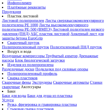
Инфополимер
Платёжные реквизиты
Продукция
Пластик листовой
Листовой полипропилен
Листы сверхвысокомолекулярного
полиэтилена PE 1000
Листы высокомолекулярного
полиэтилена РЕ-500 (ВМПЭ)
Листовой полиэтилен низкого
давления (ПНД)
АБС пластик листовой
Анкерный лист для
защиты бетона EuroGrip
Сварочный пруток
Полипропиленовый пруток
Полиэтиленовый ПНД пруток
Воздух и вода
Воздушные компрессоры
Трубчатый аэратор
Дренажные
насосы
Блок биологической загрузки
Изделия из полипропилена
Разделочные доски
Подкладки под силовые опоры
Полипропиленовый профиль
Сварка пластиков
Сварочные фены
Экструдеры
Сварочные автоматы
Станки
сварочные
Аксессуары
Баки
Баки для воды
Баки для душа из пластика
Услуги
Резка, фрезеровка и гравировка пластика
Стыковая сварка пластиков