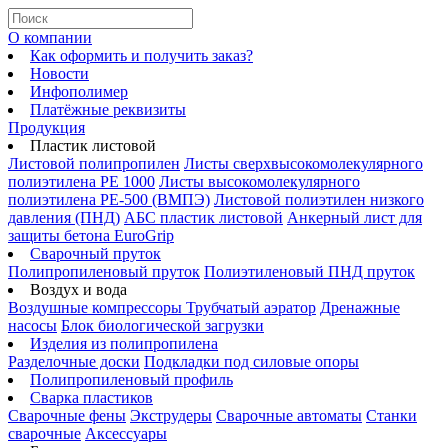
О компании
Как оформить и получить заказ?
Новости
Инфополимер
Платёжные реквизиты
Продукция
Пластик листовой
Листовой полипропилен
Листы сверхвысокомолекулярного
полиэтилена PE 1000
Листы высокомолекулярного
полиэтилена РЕ-500 (ВМПЭ)
Листовой полиэтилен низкого
давления (ПНД)
АБС пластик листовой
Анкерный лист для
защиты бетона EuroGrip
Сварочный пруток
Полипропиленовый пруток
Полиэтиленовый ПНД пруток
Воздух и вода
Воздушные компрессоры
Трубчатый аэратор
Дренажные
насосы
Блок биологической загрузки
Изделия из полипропилена
Разделочные доски
Подкладки под силовые опоры
Полипропиленовый профиль
Сварка пластиков
Сварочные фены
Экструдеры
Сварочные автоматы
Станки
сварочные
Аксессуары