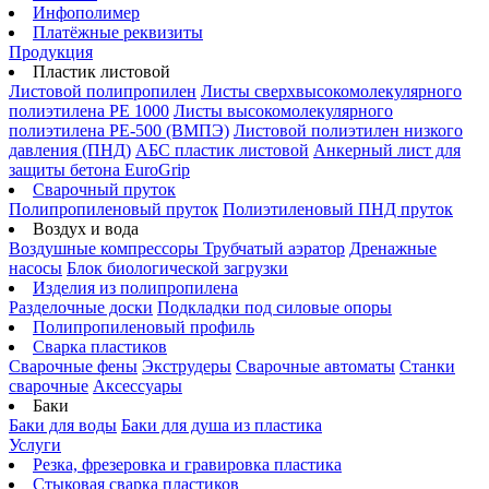
Инфополимер
Платёжные реквизиты
Продукция
Пластик листовой
Листовой полипропилен
Листы сверхвысокомолекулярного
полиэтилена PE 1000
Листы высокомолекулярного
полиэтилена РЕ-500 (ВМПЭ)
Листовой полиэтилен низкого
давления (ПНД)
АБС пластик листовой
Анкерный лист для
защиты бетона EuroGrip
Сварочный пруток
Полипропиленовый пруток
Полиэтиленовый ПНД пруток
Воздух и вода
Воздушные компрессоры
Трубчатый аэратор
Дренажные
насосы
Блок биологической загрузки
Изделия из полипропилена
Разделочные доски
Подкладки под силовые опоры
Полипропиленовый профиль
Сварка пластиков
Сварочные фены
Экструдеры
Сварочные автоматы
Станки
сварочные
Аксессуары
Баки
Баки для воды
Баки для душа из пластика
Услуги
Резка, фрезеровка и гравировка пластика
Стыковая сварка пластиков