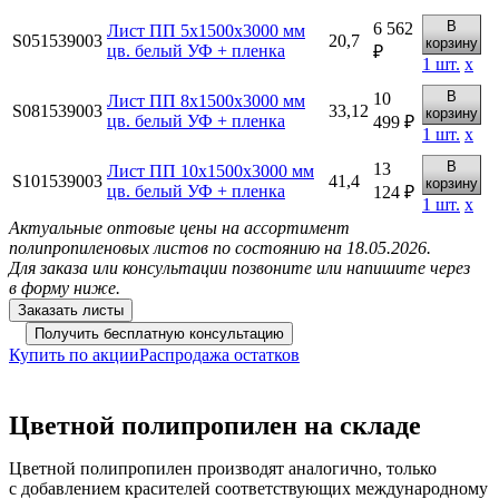
В
6 562
Лист ПП 5х1500х3000 мм
S051539003
20,7
корзину
цв. белый УФ + пленка
₽
1
шт.
х
В
10
Лист ПП 8х1500х3000 мм
S081539003
33,12
корзину
цв. белый УФ + пленка
499 ₽
1
шт.
х
В
13
Лист ПП 10х1500х3000 мм
S101539003
41,4
корзину
цв. белый УФ + пленка
124 ₽
1
шт.
х
Актуальные оптовые цены на ассортимент
полипропиленовых листов по состоянию на 18.05.2026.
Для заказа или консультации позвоните или напишите через
в форму ниже.
Купить по акции
Распродажа остатков
Цветной полипропилен на складе
Цветной полипропилен производят аналогично, только
с добавлением красителей соответствующих международному