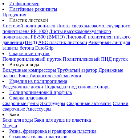
Инфополимер
Платёжные реквизиты
Продукция
Пластик листовой
Листовой полипропилен
Листы сверхвысокомолекулярного
полиэтилена PE 1000
Листы высокомолекулярного
полиэтилена РЕ-500 (ВМПЭ)
Листовой полиэтилен низкого
давления (ПНД)
АБС пластик листовой
Анкерный лист для
защиты бетона EuroGrip
Сварочный пруток
Полипропиленовый пруток
Полиэтиленовый ПНД пруток
Воздух и вода
Воздушные компрессоры
Трубчатый аэратор
Дренажные
насосы
Блок биологической загрузки
Изделия из полипропилена
Разделочные доски
Подкладки под силовые опоры
Полипропиленовый профиль
Сварка пластиков
Сварочные фены
Экструдеры
Сварочные автоматы
Станки
сварочные
Аксессуары
Баки
Баки для воды
Баки для душа из пластика
Услуги
Резка, фрезеровка и гравировка пластика
Стыковая сварка пластиков