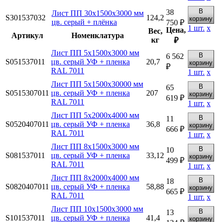
В
38
Лист ПП 30х1500х3000 мм
S301537032
124,2
корзину
цв. серый + плёнка
750 ₽
1
шт.
х
Цена,
Вес,
Артикул
Номенклатура
кг
₽
Лист ПП 5х1500х3000 мм
В
6 562
S051537011
цв. серый УФ + пленка
20,7
корзину
₽
RAL 7011
1
шт.
х
Лист ПП 5х1500х30000 мм
В
65
S0515307011
цв. серый УФ + пленка
207
корзину
619 ₽
RAL 7011
1
шт.
х
Лист ПП 5х2000х4000 мм
В
11
S0520407011
цв. серый УФ + пленка
36,8
корзину
666 ₽
RAL 7011
1
шт.
х
Лист ПП 8х1500х3000 мм
В
10
S081537011
цв. серый УФ + пленка
33,12
корзину
499 ₽
RAL 7011
1
шт.
х
Лист ПП 8х2000х4000 мм
В
18
S0820407011
цв. серый УФ + пленка
58,88
корзину
665 ₽
RAL 7011
1
шт.
х
Лист ПП 10х1500х3000 мм
В
13
S101537011
цв. серый УФ + пленка
41,4
корзину