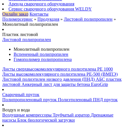
Аренда сварочного оборудования
Сервис сварочного оборудования WELDY
Онлайн заказ
Контакты
Полимерсервис
»
Продукция
»
Листовой полипропилен
»
Монолитный полипропилен
Пластик листовой
Листовой полипропилен
Монолитный полипропилен
Вспененный полипропилен
Гомополимер полипропилена
Листы сверхвысокомолекулярного полиэтилена PE 1000
Листы высокомолекулярного полиэтилена РЕ-500 (ВМПЭ)
Листовой полиэтилен низкого давления (ПНД)
АБС пластик
листовой
Анкерный лист для защиты бетона EuroGrip
Сварочный пруток
Полипропиленовый пруток
Полиэтиленовый ПНД пруток
Воздух и вода
Воздушные компрессоры
Трубчатый аэратор
Дренажные
насосы
Блок биологической загрузки