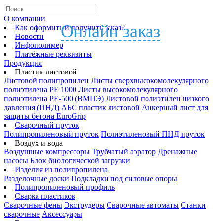
О компании
Онлайн заказ
Как оформить и получить заказ?
Новости
Инфополимер
Платёжные реквизиты
Продукция
Пластик листовой
Листовой полипропилен
Листы сверхвысокомолекулярного
полиэтилена PE 1000
Листы высокомолекулярного
полиэтилена РЕ-500 (ВМПЭ)
Листовой полиэтилен низкого
давления (ПНД)
АБС пластик листовой
Анкерный лист для
защиты бетона EuroGrip
Сварочный пруток
Полипропиленовый пруток
Полиэтиленовый ПНД пруток
Воздух и вода
Воздушные компрессоры
Трубчатый аэратор
Дренажные
насосы
Блок биологической загрузки
Изделия из полипропилена
Разделочные доски
Подкладки под силовые опоры
Полипропиленовый профиль
Сварка пластиков
Сварочные фены
Экструдеры
Сварочные автоматы
Станки
сварочные
Аксессуары