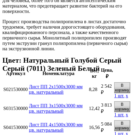
для человека, более того он является антисептическим
материалом, что предотвращает развитие бактерий на его
поверхности.
Процесс производства полипропилена в листах достаточно
трудоемок, требует наличия дорогостоящего оборудования,
квалифицированного персонала, а также качественного
первичного сырья. Монолитный полипропилен производят
путем экструзии гранул полипропилена (первичного сырья)
на экструзионной линии.
Цвет:
Натуральный
Голубой
Серый
Серый (7011)
Зеленый
Белый
Цена,
Вес,
Артикул
Номенклатура
кг
₽
В
2 542
Лист ПП 2х1500х3000 мм
S021530000
8,28
корзину
цв. натуральный
₽
1
шт.
х
В
3 813
Лист ПП 3х1500х3000 мм
S031530000
12,42
корзину
цв. натуральный
₽
1
шт.
х
В
5 084
Лист ПП 4х1500х3000 мм
S041530000
16,56
корзину
цв. натуральный
₽
1
шт.
х