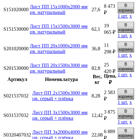
В
8 473
Лист ПП 15х1000х2000 мм
S151020000
27,6
корзину
цв. натуральный
₽
1
шт.
х
В
19
Лист ПП 15х1500х3000 мм
S151530000
62,1
корзину
цв. натуральный
065 ₽
1
шт.
х
В
11
Лист ПП 20х1000х2000 мм
S201020000
36,8
корзину
цв. натуральный
298 ₽
1
шт.
х
В
25
Лист ПП 20х1500х3000 мм
S201530000
82,8
корзину
цв. натуральный
420 ₽
1
шт.
х
Цена,
Вес,
Артикул
Номенклатура
кг
₽
В
2 583
Лист ПП 2х1500х3000 мм
S021537032
8,28
корзину
цв. серый + плёнка
₽
1
шт.
х
В
3 875
Лист ПП 3х1500х3000 мм
S031537032
12,42
корзину
цв. серый + плёнка
₽
1
шт.
х
В
6 889
Лист ПП 3х2000х4000 мм
S0320407032
22,08
корзину
цв. серый + плёнка
₽