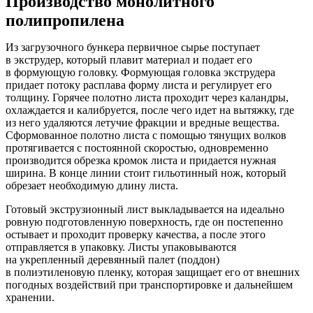
Производство монолитного
полипропилена
Из загрузочного бункера первичное сырье поступает
в экструдер, который плавит материал и подает его
в формующую головку. Формующая головка экструдера
придает потоку расплава форму листа и регулирует его
толщину. Горячее полотно листа проходит через каландры,
охлаждается и калибруется, после чего идет на вытяжку, где
из него удаляются летучие фракции и вредные вещества.
Сформованное полотно листа с помощью тянущих волков
протягивается с постоянной скоростью, одновременно
производится обрезка кромок листа и придается нужная
ширина. В конце линии стоит гильотинный нож, который
обрезает необходимую длину листа.
Готовый экструзионный лист выкладывается на идеально
ровную подготовленную поверхность, где он постепенно
остывает и проходит проверку качества, а после этого
отправляется в упаковку. Листы упаковываются
на укрепленный деревянный палет (поддон)
в полиэтиленовую пленку, которая защищает его от внешних
погодных воздействий при транспортировке и дальнейшем
хранении.