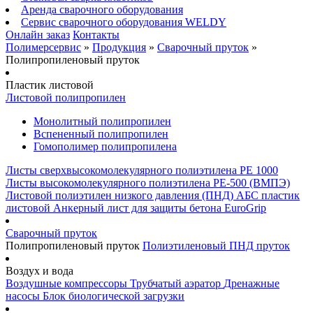
Аренда сварочного оборудования
Сервис сварочного оборудования WELDY
Онлайн заказ
Контакты
Полимерсервис
»
Продукция
»
Сварочный пруток
»
Полипропиленовый пруток
Пластик листовой
Листовой полипропилен
Монолитный полипропилен
Вспененный полипропилен
Гомополимер полипропилена
Листы сверхвысокомолекулярного полиэтилена PE 1000
Листы высокомолекулярного полиэтилена РЕ-500 (ВМПЭ)
Листовой полиэтилен низкого давления (ПНД)
АБС пластик
листовой
Анкерный лист для защиты бетона EuroGrip
Сварочный пруток
Полипропиленовый пруток
Полиэтиленовый ПНД пруток
Воздух и вода
Воздушные компрессоры
Трубчатый аэратор
Дренажные
насосы
Блок биологической загрузки