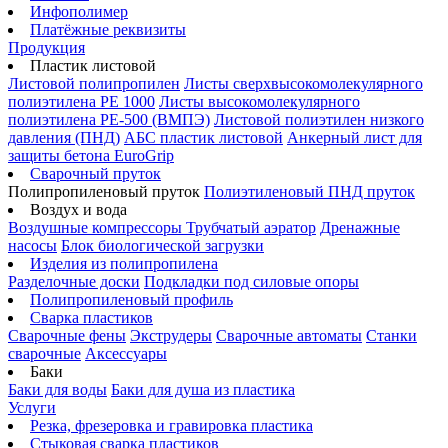
Инфополимер
Платёжные реквизиты
Продукция
Пластик листовой
Листовой полипропилен
Листы сверхвысокомолекулярного
полиэтилена PE 1000
Листы высокомолекулярного
полиэтилена РЕ-500 (ВМПЭ)
Листовой полиэтилен низкого
давления (ПНД)
АБС пластик листовой
Анкерный лист для
защиты бетона EuroGrip
Сварочный пруток
Полипропиленовый пруток
Полиэтиленовый ПНД пруток
Воздух и вода
Воздушные компрессоры
Трубчатый аэратор
Дренажные
насосы
Блок биологической загрузки
Изделия из полипропилена
Разделочные доски
Подкладки под силовые опоры
Полипропиленовый профиль
Сварка пластиков
Сварочные фены
Экструдеры
Сварочные автоматы
Станки
сварочные
Аксессуары
Баки
Баки для воды
Баки для душа из пластика
Услуги
Резка, фрезеровка и гравировка пластика
Стыковая сварка пластиков