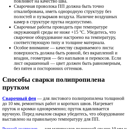
повлияют на качество шва.
Сварочная проволока ПП должна быть точно
откалибрована, иметь однородную структуру без
полостей и пузырьков воздуха. Наличие воздушных
камер в структуре прутка недопустимо.
Сварочные работы проводить при температуре
окружающей среды не ниже +15 °C. Убедитесь, что
сварочное оборудование настроено на температуру,
соответствующую типу и толщине материала.
Особое внимание — качеству свариваемого листа:
поверхность должна быть ровной, без вкраплений и
впадин, геометрия — без наплывов и перекосов. Если
лист окрашенный — цвет должен быть равномерным,
без пятен и посторонних оттенков.
Способы сварки полипропилена
прутком
Сварочный фен
— для листового полипропилена толщиной
до 10 мм, ремонтных работ и коротких швов. Нагревает
пруток и кромки одновременно; пруток вдавливается
вручную. Перед началом сварки убедитесь, что оборудование
выставлено на правильную температуру для ПП.
Ручной экструдер
— для материалов толщиной свыше 10 мм и