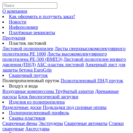
О компании
Как оформить и получить заказ?
Новости
Инфополимер
Платёжные реквизиты
Продукция
Пластик листовой
Листовой полипропилен
Листы сверхвысокомолекулярного
полиэтилена PE 1000
Листы высокомолекулярного
полиэтилена РЕ-500 (ВМПЭ)
Листовой полиэтилен низкого
давления (ПНД)
АБС пластик листовой
Анкерный лист для
защиты бетона EuroGrip
Сварочный пруток
Полипропиленовый пруток
Полиэтиленовый ПНД пруток
Воздух и вода
Воздушные компрессоры
Трубчатый аэратор
Дренажные
насосы
Блок биологической загрузки
Изделия из полипропилена
Разделочные доски
Подкладки под силовые опоры
Полипропиленовый профиль
Сварка пластиков
Сварочные фены
Экструдеры
Сварочные автоматы
Станки
сварочные
Аксессуары