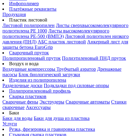
Инфополимер
Платёжные реквизиты
Продукция
Пластик листовой
Листовой полипропилен
Листы сверхвысокомолекулярного
полиэтилена PE 1000
Листы высокомолекулярного
полиэтилена РЕ-500 (ВМПЭ)
Листовой полиэтилен низкого
давления (ПНД)
АБС пластик листовой
Анкерный лист для
защиты бетона EuroGrip
Сварочный пруток
Полипропиленовый пруток
Полиэтиленовый ПНД пруток
Воздух и вода
Воздушные компрессоры
Трубчатый аэратор
Дренажные
насосы
Блок биологической загрузки
Изделия из полипропилена
Разделочные доски
Подкладки под силовые опоры
Полипропиленовый профиль
Сварка пластиков
Сварочные фены
Экструдеры
Сварочные автоматы
Станки
сварочные
Аксессуары
Баки
Баки для воды
Баки для душа из пластика
Услуги
Резка, фрезеровка и гравировка пластика
Стыковая сварка пластиков