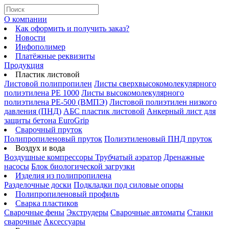
О компании
Как оформить и получить заказ?
Новости
Инфополимер
Платёжные реквизиты
Продукция
Пластик листовой
Листовой полипропилен
Листы сверхвысокомолекулярного
полиэтилена PE 1000
Листы высокомолекулярного
полиэтилена РЕ-500 (ВМПЭ)
Листовой полиэтилен низкого
давления (ПНД)
АБС пластик листовой
Анкерный лист для
защиты бетона EuroGrip
Сварочный пруток
Полипропиленовый пруток
Полиэтиленовый ПНД пруток
Воздух и вода
Воздушные компрессоры
Трубчатый аэратор
Дренажные
насосы
Блок биологической загрузки
Изделия из полипропилена
Разделочные доски
Подкладки под силовые опоры
Полипропиленовый профиль
Сварка пластиков
Сварочные фены
Экструдеры
Сварочные автоматы
Станки
сварочные
Аксессуары