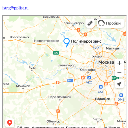
istra@pplist.ru