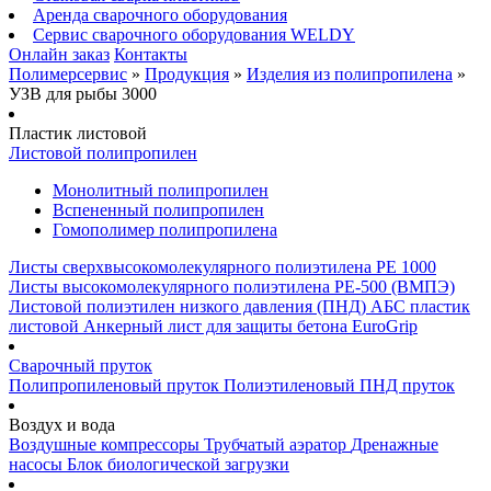
Аренда сварочного оборудования
Сервис сварочного оборудования WELDY
Онлайн заказ
Контакты
Полимерсервис
»
Продукция
»
Изделия из полипропилена
»
УЗВ для рыбы 3000
Пластик листовой
Листовой полипропилен
Монолитный полипропилен
Вспененный полипропилен
Гомополимер полипропилена
Листы сверхвысокомолекулярного полиэтилена PE 1000
Листы высокомолекулярного полиэтилена РЕ-500 (ВМПЭ)
Листовой полиэтилен низкого давления (ПНД)
АБС пластик
листовой
Анкерный лист для защиты бетона EuroGrip
Сварочный пруток
Полипропиленовый пруток
Полиэтиленовый ПНД пруток
Воздух и вода
Воздушные компрессоры
Трубчатый аэратор
Дренажные
насосы
Блок биологической загрузки