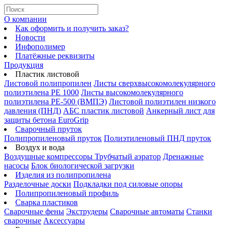
О компании
Как оформить и получить заказ?
Новости
Инфополимер
Платёжные реквизиты
Продукция
Пластик листовой
Листовой полипропилен
Листы сверхвысокомолекулярного
полиэтилена PE 1000
Листы высокомолекулярного
полиэтилена РЕ-500 (ВМПЭ)
Листовой полиэтилен низкого
давления (ПНД)
АБС пластик листовой
Анкерный лист для
защиты бетона EuroGrip
Сварочный пруток
Полипропиленовый пруток
Полиэтиленовый ПНД пруток
Воздух и вода
Воздушные компрессоры
Трубчатый аэратор
Дренажные
насосы
Блок биологической загрузки
Изделия из полипропилена
Разделочные доски
Подкладки под силовые опоры
Полипропиленовый профиль
Сварка пластиков
Сварочные фены
Экструдеры
Сварочные автоматы
Станки
сварочные
Аксессуары