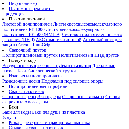
Инфополимер
Платёжные реквизиты
Продукция
Пластик листовой
Листовой полипропилен
Листы сверхвысокомолекулярного
полиэтилена PE 1000
Листы высокомолекулярного
полиэтилена РЕ-500 (ВМПЭ)
Листовой полиэтилен низкого
давления (ПНД)
АБС пластик листовой
Анкерный лист для
защиты бетона EuroGrip
Сварочный пруток
Полипропиленовый пруток
Полиэтиленовый ПНД пруток
Воздух и вода
Воздушные компрессоры
Трубчатый аэратор
Дренажные
насосы
Блок биологической загрузки
Изделия из полипропилена
Разделочные доски
Подкладки под силовые опоры
Полипропиленовый профиль
Сварка пластиков
Сварочные фены
Экструдеры
Сварочные автоматы
Станки
сварочные
Аксессуары
Баки
Баки для воды
Баки для душа из пластика
Услуги
Резка, фрезеровка и гравировка пластика
Стыковая сварка пластиков