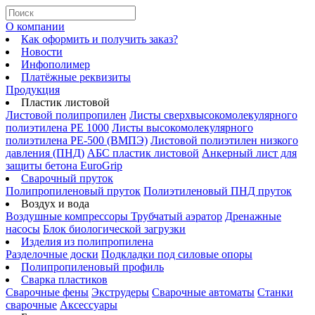
О компании
Как оформить и получить заказ?
Новости
Инфополимер
Платёжные реквизиты
Продукция
Пластик листовой
Листовой полипропилен
Листы сверхвысокомолекулярного
полиэтилена PE 1000
Листы высокомолекулярного
полиэтилена РЕ-500 (ВМПЭ)
Листовой полиэтилен низкого
давления (ПНД)
АБС пластик листовой
Анкерный лист для
защиты бетона EuroGrip
Сварочный пруток
Полипропиленовый пруток
Полиэтиленовый ПНД пруток
Воздух и вода
Воздушные компрессоры
Трубчатый аэратор
Дренажные
насосы
Блок биологической загрузки
Изделия из полипропилена
Разделочные доски
Подкладки под силовые опоры
Полипропиленовый профиль
Сварка пластиков
Сварочные фены
Экструдеры
Сварочные автоматы
Станки
сварочные
Аксессуары