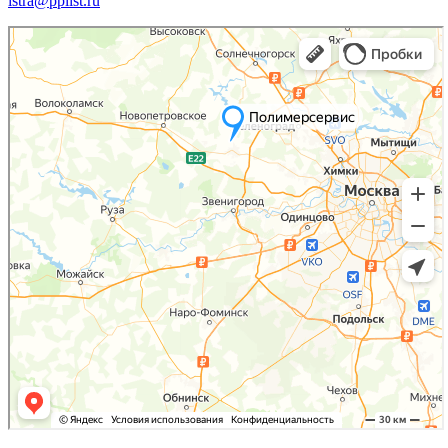
istra@pplist.ru