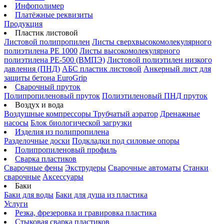
Инфополимер
Платёжные реквизиты
Продукция
Пластик листовой
Листовой полипропилен
Листы сверхвысокомолекулярного
полиэтилена PE 1000
Листы высокомолекулярного
полиэтилена РЕ-500 (ВМПЭ)
Листовой полиэтилен низкого
давления (ПНД)
АБС пластик листовой
Анкерный лист для
защиты бетона EuroGrip
Сварочный пруток
Полипропиленовый пруток
Полиэтиленовый ПНД пруток
Воздух и вода
Воздушные компрессоры
Трубчатый аэратор
Дренажные
насосы
Блок биологической загрузки
Изделия из полипропилена
Разделочные доски
Подкладки под силовые опоры
Полипропиленовый профиль
Сварка пластиков
Сварочные фены
Экструдеры
Сварочные автоматы
Станки
сварочные
Аксессуары
Баки
Баки для воды
Баки для душа из пластика
Услуги
Резка, фрезеровка и гравировка пластика
Стыковая сварка пластиков