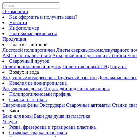
О компании
Как оформить и получить заказ?
Новости
Инфополимер
Платёжные реквизиты
Продукция
Пластик листовой
Листовой полипропилен
Листы сверхвысокомолекулярного по
АБС пластик листовой
Анкерный лист для защиты бетона Euro
Сварочный пруток
Полипропиленовый пруток
Полиэтиленовый ПНД пруток
Воздух и вода
Воздушные компрессоры
Трубчатый аэратор
Дренажные насос
Изделия из полипропилена
Разделочные доски
Подкладки под силовые опоры
Полипропиленовый профиль
Сварка пластиков
Сварочные фены
Экструдеры
Сварочные автоматы
Станки сва
Баки
Баки для воды
Баки для душа из пластика
Услуги
Резка, фрезеровка и гравировка пластика
Стыковая сварка пластиков