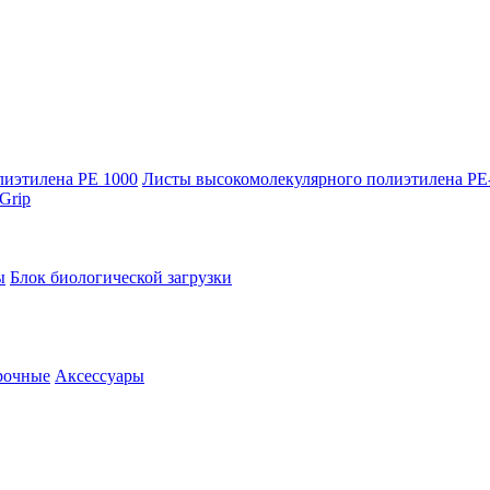
лиэтилена PE 1000
Листы высокомолекулярного полиэтилена Р
Grip
ы
Блок биологической загрузки
рочные
Аксессуары