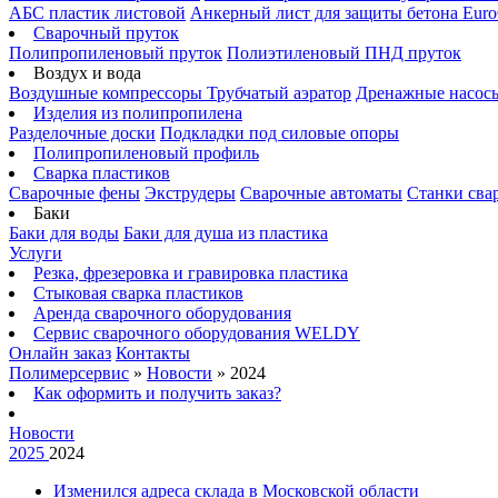
АБС пластик листовой
Анкерный лист для защиты бетона Euro
Сварочный пруток
Полипропиленовый пруток
Полиэтиленовый ПНД пруток
Воздух и вода
Воздушные компрессоры
Трубчатый аэратор
Дренажные насос
Изделия из полипропилена
Разделочные доски
Подкладки под силовые опоры
Полипропиленовый профиль
Сварка пластиков
Сварочные фены
Экструдеры
Сварочные автоматы
Станки сва
Баки
Баки для воды
Баки для душа из пластика
Услуги
Резка, фрезеровка и гравировка пластика
Стыковая сварка пластиков
Аренда сварочного оборудования
Сервис сварочного оборудования WELDY
Онлайн заказ
Контакты
Полимерсервис
»
Новости
»
2024
Как оформить и получить заказ?
Новости
2025
2024
Изменился адреса склада в Московской области