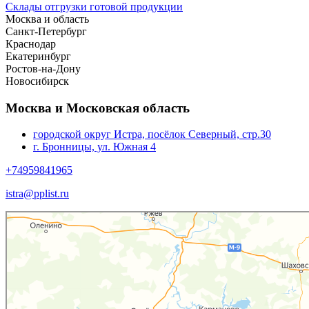
Склады отгрузки готовой продукции
Москва и область
Санкт-Петербург
Краснодар
Екатеринбург
Ростов-на-Дону
Новосибирск
Москва и Московская область
городской округ Истра, посёлок Северный, стр.30
г. Бронницы, ул. Южная 4
+74959841965
istra@pplist.ru