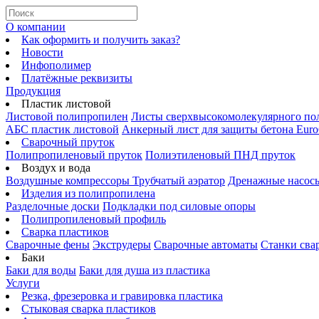
О компании
Как оформить и получить заказ?
Новости
Инфополимер
Платёжные реквизиты
Продукция
Пластик листовой
Листовой полипропилен
Листы сверхвысокомолекулярного по
АБС пластик листовой
Анкерный лист для защиты бетона Euro
Сварочный пруток
Полипропиленовый пруток
Полиэтиленовый ПНД пруток
Воздух и вода
Воздушные компрессоры
Трубчатый аэратор
Дренажные насос
Изделия из полипропилена
Разделочные доски
Подкладки под силовые опоры
Полипропиленовый профиль
Сварка пластиков
Сварочные фены
Экструдеры
Сварочные автоматы
Станки сва
Баки
Баки для воды
Баки для душа из пластика
Услуги
Резка, фрезеровка и гравировка пластика
Стыковая сварка пластиков