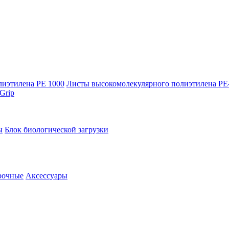
лиэтилена PE 1000
Листы высокомолекулярного полиэтилена Р
Grip
ы
Блок биологической загрузки
рочные
Аксессуары