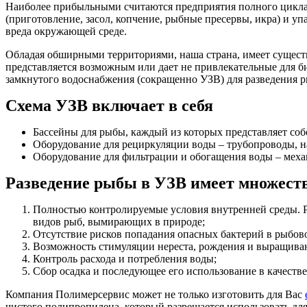
Наиболее прибыльными считаются предприятия полного цикла
(приготовление, засол, копчение, рыбные пресервы, икра) и уп
вреда окружающей среде.
Обладая обширными территориями, наша страна, имеет сущест
представляется возможным или дает не привлекательные для би
замкнутого водоснабжения (сокращенно УЗВ) для разведения р
Схема УЗВ включает в себя
Бассейны для рыбы, каждый из которых представляет со
Оборудование для рециркуляции воды – трубопроводы, 
Оборудование для фильтрации и обогащения воды – механ
Разведение рыбы в УЗВ имеет множест
Полностью контролируемые условия внутренней среды. Ры
видов рыб, вымирающих в природе;
Отсутствие рисков попадания опасных бактерий в рыбов
Возможность стимуляции нереста, рождения и выращиван
Контроль расхода и потребления воды;
Сбор осадка и последующее его использование в качестве
Компания Полимерсервис может не только изготовить для Вас
чистого полипропилена, который разрешается использовать дл