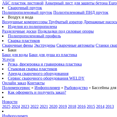
АБС пластик листовой
Анкерный лист для защиты бетона Euro
Сварочный пруток
Полипропиленовый пруток
Полиэтиленовый ПНД пруток
Воздух и вода
Воздушные компрессоры
Трубчатый аэратор
Дренажные насос
Изделия из полипропилена
Разделочные доски
Подкладки под силовые опоры
Полипропиленовый профиль
Сварка пластиков
Сварочные фены
Экструдеры
Сварочные автоматы
Станки сва
Баки
Баки для воды
Баки для душа из пластика
Услуги
Резка, фрезеровка и гравировка пластика
Стыковая сварка пластиков
Аренда сварочного оборудования
Сервис сварочного оборудования WELDY
Онлайн заказ
Контакты
Полимерсервис
»
Инфополимер
»
Рыбоводство
»
Бассейны для
Как оформить и получить заказ?
Новости
2025
2024
2023
2022
2021
2020
2019
2018
2016
2015
2014
2013
Инфополимер