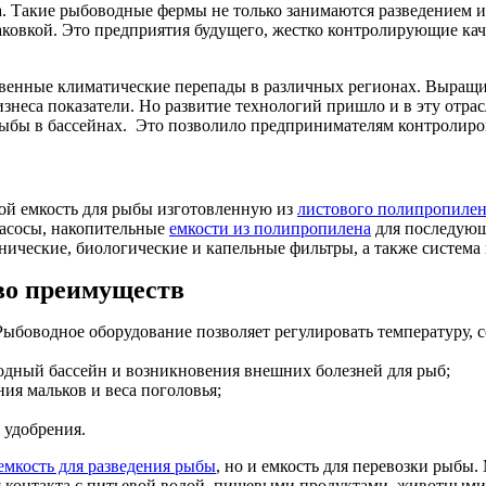
. Такие рыбоводные фермы не только занимаются разведением 
аковкой. Это предприятия будущего, жестко контролирующие каче
венные климатические перепады в различных регионах. Выращив
знеса показатели. Но развитие технологий пришло и в эту отра
ыбы в бассейнах. Это позволило предпринимателям контролиров
бой емкость для рыбы изготовленную из
листового полипропиле
насосы, накопительные
емкости из полипропилена
для последующ
ические, биологические и капельные фильтры, а также система
во преимуществ
боводное оборудование позволяет регулировать температуру, со
одный бассейн и возникновения внешних болезней для рыб;
ия мальков и веса поголовья;
 удобрения.
емкость для разведения рыбы
, но и емкость для перевозки рыбы
я контакта с питьевой водой, пищевыми продуктами, животными