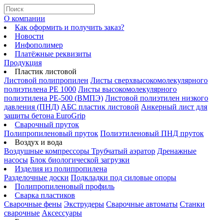
О компании
Как оформить и получить заказ?
Новости
Инфополимер
Платёжные реквизиты
Продукция
Пластик листовой
Листовой полипропилен
Листы сверхвысокомолекулярного
полиэтилена PE 1000
Листы высокомолекулярного
полиэтилена РЕ-500 (ВМПЭ)
Листовой полиэтилен низкого
давления (ПНД)
АБС пластик листовой
Анкерный лист для
защиты бетона EuroGrip
Сварочный пруток
Полипропиленовый пруток
Полиэтиленовый ПНД пруток
Воздух и вода
Воздушные компрессоры
Трубчатый аэратор
Дренажные
насосы
Блок биологической загрузки
Изделия из полипропилена
Разделочные доски
Подкладки под силовые опоры
Полипропиленовый профиль
Сварка пластиков
Сварочные фены
Экструдеры
Сварочные автоматы
Станки
сварочные
Аксессуары