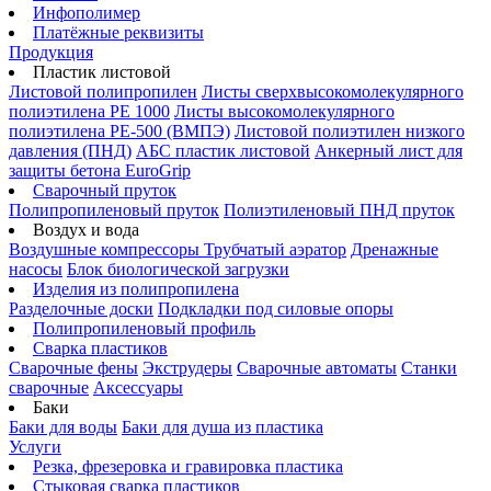
Инфополимер
Платёжные реквизиты
Продукция
Пластик листовой
Листовой полипропилен
Листы сверхвысокомолекулярного
полиэтилена PE 1000
Листы высокомолекулярного
полиэтилена РЕ-500 (ВМПЭ)
Листовой полиэтилен низкого
давления (ПНД)
АБС пластик листовой
Анкерный лист для
защиты бетона EuroGrip
Сварочный пруток
Полипропиленовый пруток
Полиэтиленовый ПНД пруток
Воздух и вода
Воздушные компрессоры
Трубчатый аэратор
Дренажные
насосы
Блок биологической загрузки
Изделия из полипропилена
Разделочные доски
Подкладки под силовые опоры
Полипропиленовый профиль
Сварка пластиков
Сварочные фены
Экструдеры
Сварочные автоматы
Станки
сварочные
Аксессуары
Баки
Баки для воды
Баки для душа из пластика
Услуги
Резка, фрезеровка и гравировка пластика
Стыковая сварка пластиков