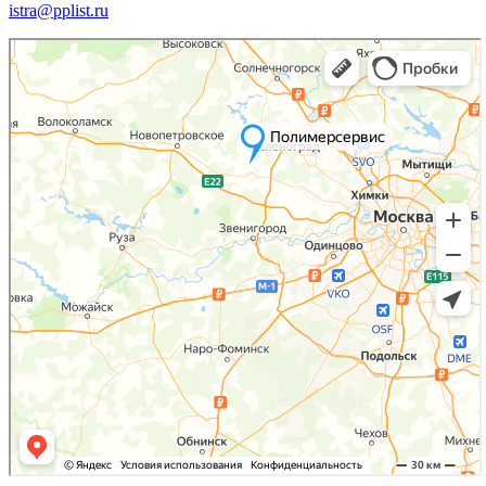
istra@pplist.ru