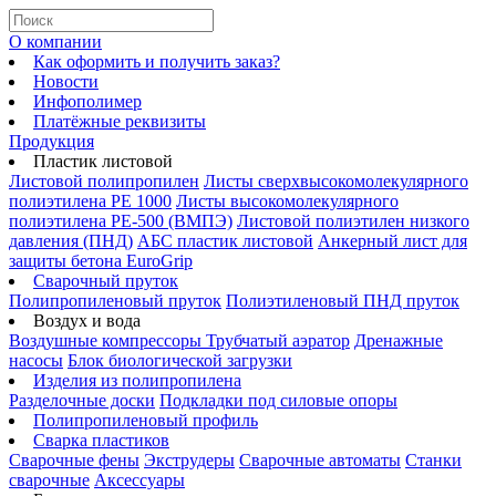
О компании
Как оформить и получить заказ?
Новости
Инфополимер
Платёжные реквизиты
Продукция
Пластик листовой
Листовой полипропилен
Листы сверхвысокомолекулярного
полиэтилена PE 1000
Листы высокомолекулярного
полиэтилена РЕ-500 (ВМПЭ)
Листовой полиэтилен низкого
давления (ПНД)
АБС пластик листовой
Анкерный лист для
защиты бетона EuroGrip
Сварочный пруток
Полипропиленовый пруток
Полиэтиленовый ПНД пруток
Воздух и вода
Воздушные компрессоры
Трубчатый аэратор
Дренажные
насосы
Блок биологической загрузки
Изделия из полипропилена
Разделочные доски
Подкладки под силовые опоры
Полипропиленовый профиль
Сварка пластиков
Сварочные фены
Экструдеры
Сварочные автоматы
Станки
сварочные
Аксессуары