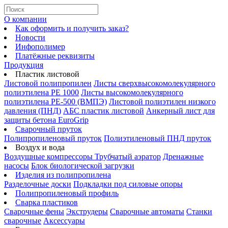
О компании
Как оформить и получить заказ?
Новости
Инфополимер
Платёжные реквизиты
Продукция
Пластик листовой
Листовой полипропилен
Листы сверхвысокомолекулярного
полиэтилена PE 1000
Листы высокомолекулярного
полиэтилена РЕ-500 (ВМПЭ)
Листовой полиэтилен низкого
давления (ПНД)
АБС пластик листовой
Анкерный лист для
защиты бетона EuroGrip
Сварочный пруток
Полипропиленовый пруток
Полиэтиленовый ПНД пруток
Воздух и вода
Воздушные компрессоры
Трубчатый аэратор
Дренажные
насосы
Блок биологической загрузки
Изделия из полипропилена
Разделочные доски
Подкладки под силовые опоры
Полипропиленовый профиль
Сварка пластиков
Сварочные фены
Экструдеры
Сварочные автоматы
Станки
сварочные
Аксессуары