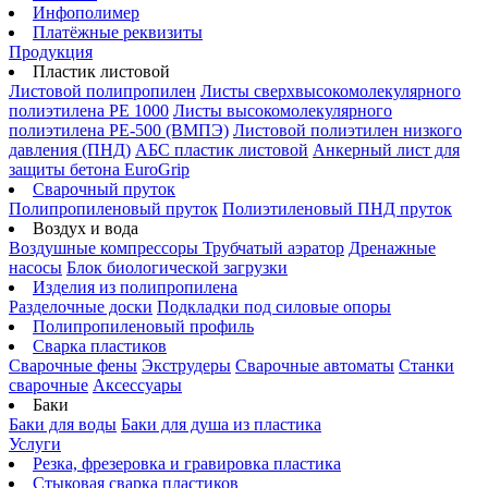
Инфополимер
Платёжные реквизиты
Продукция
Пластик листовой
Листовой полипропилен
Листы сверхвысокомолекулярного
полиэтилена PE 1000
Листы высокомолекулярного
полиэтилена РЕ-500 (ВМПЭ)
Листовой полиэтилен низкого
давления (ПНД)
АБС пластик листовой
Анкерный лист для
защиты бетона EuroGrip
Сварочный пруток
Полипропиленовый пруток
Полиэтиленовый ПНД пруток
Воздух и вода
Воздушные компрессоры
Трубчатый аэратор
Дренажные
насосы
Блок биологической загрузки
Изделия из полипропилена
Разделочные доски
Подкладки под силовые опоры
Полипропиленовый профиль
Сварка пластиков
Сварочные фены
Экструдеры
Сварочные автоматы
Станки
сварочные
Аксессуары
Баки
Баки для воды
Баки для душа из пластика
Услуги
Резка, фрезеровка и гравировка пластика
Стыковая сварка пластиков