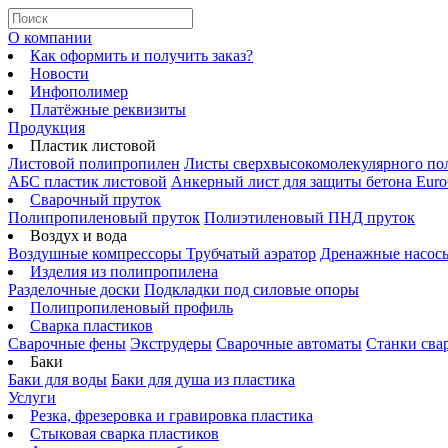
О компании
Как оформить и получить заказ?
Новости
Инфополимер
Платёжные реквизиты
Продукция
Пластик листовой
Листовой полипропилен
Листы сверхвысокомолекулярного по
АБС пластик листовой
Анкерный лист для защиты бетона Euro
Сварочный пруток
Полипропиленовый пруток
Полиэтиленовый ПНД пруток
Воздух и вода
Воздушные компрессоры
Трубчатый аэратор
Дренажные насос
Изделия из полипропилена
Разделочные доски
Подкладки под силовые опоры
Полипропиленовый профиль
Сварка пластиков
Сварочные фены
Экструдеры
Сварочные автоматы
Станки сва
Баки
Баки для воды
Баки для душа из пластика
Услуги
Резка, фрезеровка и гравировка пластика
Стыковая сварка пластиков