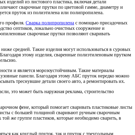
ых изделий из листового пластика, включая детали
азличают сварочные прутки по цветовой гамме, диаметру и
зуется пруток из полиэтилена или полипропилена.
ого профиля.
Сварка полипропилена
с помощью присадочных
одство септиков, локально очистных сооружение и
Пропиленовые сварочные прутки позволяют сваривать
 ниже средней. Такие изделия могут использоваться в суровых
 Благодаря этому изделия, сваренные полиэтиленовым прутком
Цельсию.
ности и является морозоустойчивым. Такие материалы
кузовные панели. Благодаря этому АБС пруток нередко можно
сывать треснувшие детали своего авто, а ремонтировать их.
сли, это может быть наружная реклама, строительство
сварочном фене, который помогает сваривать пластиковые листы
. Листы с большей толщиной сваривают ручным сварочным
 той же группе пластиков, которые необходимо сварить, в
яться как круглый пруток, так и пруток с треугольным