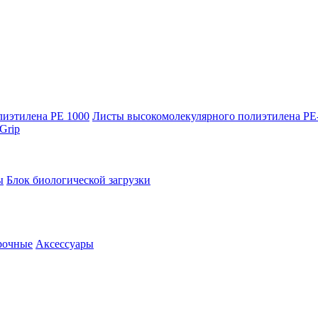
лиэтилена PE 1000
Листы высокомолекулярного полиэтилена Р
Grip
ы
Блок биологической загрузки
рочные
Аксессуары