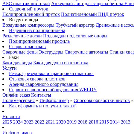
АБС пластик листовой
Анкерный лист для защиты бетона Euro
Сварочный пруток
Полипропиленовый пруток
Полиэтиленовый ПНД пруток
Воздух и вода
Воздушные компрессоры
Трубчатый аэратор
Дренажные насос
Изделия из полипропилена
Разделочные доски
Подкладки под силовые опоры
Полипропиленовый профиль
Сварка пластиков
Сварочные фены
Экструдеры
Сварочные автоматы
Станки сва
Баки
Баки для воды
Баки для душа из пластика
Услуги
Резка, фрезеровка и гравировка пластика
Стыковая сварка пластиков
Аренда сварочного оборудования
Сервис сварочного оборудования WELDY
Онлайн заказ
Контакты
Полимерсервис
»
Инфополимер
»
Способы обработки листов
Как оформить и получить заказ?
Новости
2025
2024
2023
2022
2021
2020
2019
2018
2016
2015
2014
2013
Инфополимер