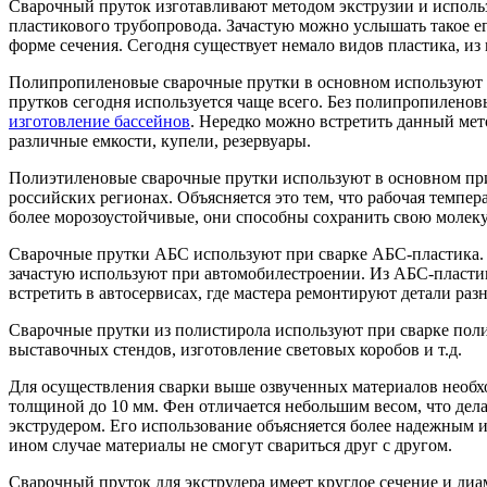
Сварочный пруток изготавливают методом экструзии и использ
пластикового трубопровода. Зачастую можно услышать такое ег
форме сечения. Сегодня существует немало видов пластика, и
Полипропиленовые сварочные прутки в основном используют
прутков сегодня используется чаще всего. Без полипропилено
изготовление бассейнов
. Нередко можно встретить данный ме
различные емкости, купели, резервуары.
Полиэтиленовые сварочные прутки используют в основном при 
российских регионах. Объясняется это тем, что рабочая темпер
более морозоустойчивые, они способны сохранить свою молеку
Сварочные прутки АБС используют при сварке АБС-пластика. 
зачастую используют при автомобилестроении. Из АБС-пласти
встретить в автосервисах, где мастера ремонтируют детали ра
Сварочные прутки из полистирола используют при сварке поли
выставочных стендов, изготовление световых коробов и т.д.
Для осуществления сварки выше озвученных материалов необ
толщиной до 10 мм. Фен отличается небольшим весом, что дел
экструдером. Его использование объясняется более надежным и
ином случае материалы не смогут свариться друг с другом.
Сварочный пруток для экструдера имеет круглое сечение и диа