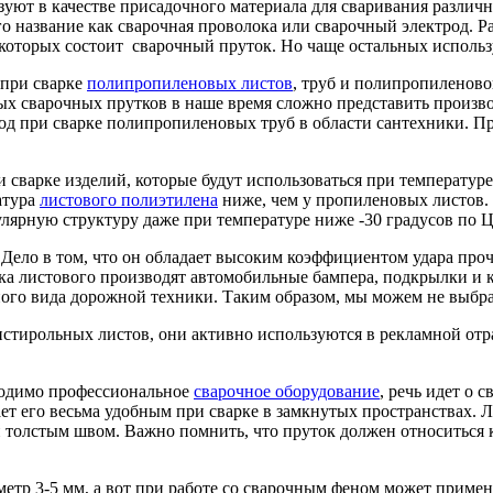
уют в качестве присадочного материала для сваривания различн
о название как сварочная проволока или сварочный электрод. Р
з которых состоит сварочный пруток. Но чаще остальных исполь
 при сварке
полипропиленовых листов
, труб и полипропиленов
вых сварочных прутков в наше время сложно представить произв
тод при сварке полипропиленовых труб в области сантехники. 
сварке изделий, которые будут использоваться при температуре
атура
листового полиэтилена
ниже, чем у пропиленовых листов.
лярную структуру даже при температуре ниже -30 градусов по 
Дело в том, что он обладает высоким коэффициентом удара проч
ка листового производят автомобильные бампера, подкрылки и 
зного вида дорожной техники. Таким образом, мы можем не выбра
стирольных листов, они активно используются в рекламной отра
ходимо профессиональное
сварочное оборудование
, речь идет о 
ает его весьма удобным при сварке в замкнутых пространствах
 толстым швом. Важно помнить, что пруток должен относиться к
метр 3-5 мм, а вот при работе со сварочным феном может примен