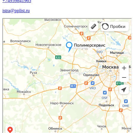
+74959841965
istra@pplist.ru