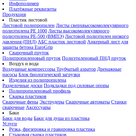
Инфополимер
Платёжные реквизиты
Продукция
Пластик листовой
Листовой полипропилен
Листы сверхвысокомолекулярного
полиэтилена PE 1000
Листы высокомолекулярного
полиэтилена РЕ-500 (ВМПЭ)
Листовой полиэтилен низкого
давления (ПНД)
АБС пластик листовой
Анкерный лист для
защиты бетона EuroGrip
Сварочный пруток
Полипропиленовый пруток
Полиэтиленовый ПНД пруток
Воздух и вода
Воздушные компрессоры
Трубчатый аэратор
Дренажные
насосы
Блок биологической загрузки
Изделия из полипропилена
Разделочные доски
Подкладки под силовые опоры
Полипропиленовый профиль
Сварка пластиков
Сварочные фены
Экструдеры
Сварочные автоматы
Станки
сварочные
Аксессуары
Баки
Баки для воды
Баки для душа из пластика
Услуги
Резка, фрезеровка и гравировка пластика
Стыковая сварка пластиков