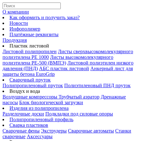
О компании
Как оформить и получить заказ?
Новости
Инфополимер
Платёжные реквизиты
Продукция
Пластик листовой
Листовой полипропилен
Листы сверхвысокомолекулярного
полиэтилена PE 1000
Листы высокомолекулярного
полиэтилена РЕ-500 (ВМПЭ)
Листовой полиэтилен низкого
давления (ПНД)
АБС пластик листовой
Анкерный лист для
защиты бетона EuroGrip
Сварочный пруток
Полипропиленовый пруток
Полиэтиленовый ПНД пруток
Воздух и вода
Воздушные компрессоры
Трубчатый аэратор
Дренажные
насосы
Блок биологической загрузки
Изделия из полипропилена
Разделочные доски
Подкладки под силовые опоры
Полипропиленовый профиль
Сварка пластиков
Сварочные фены
Экструдеры
Сварочные автоматы
Станки
сварочные
Аксессуары